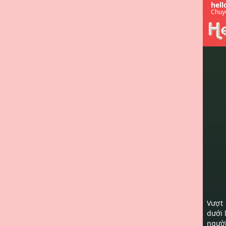
hell
Chuy
Vượt
dưới 
người