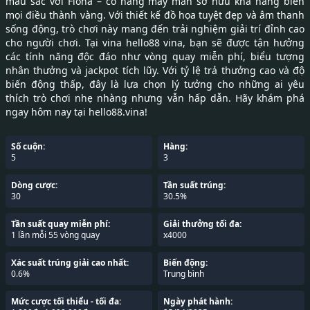
màu sắc với Fiona – cô nàng may mắn sở hữu khả năng biến
mọi điều thành vàng. Với thiết kế đồ họa tuyệt đẹp và âm thanh
sống động, trò chơi này mang đến trải nghiệm giải trí đỉnh cao
cho người chơi. Tại vina hello88 vina, bạn sẽ được tận hưởng
các tính năng độc đáo như vòng quay miễn phí, biểu tượng
nhân thưởng và jackpot tích lũy. Với tỷ lệ trả thưởng cao và độ
biến động thấp, đây là lựa chọn lý tưởng cho những ai yêu
thích trò chơi nhẹ nhàng nhưng vẫn hấp dẫn. Hãy khám phá
ngay hôm nay tại hello88.vina!
Số cuộn:
Hàng:
5
3
Dòng cược:
Tần suất trúng:
30
30.5%
Tần suất quay miễn phí:
Giải thưởng tối đa:
1 lần mỗi 55 vòng quay
x4000
Xác suất trúng giải cao nhất:
Biến động:
0.6%
Trung bình
Mức cược tối thiểu - tối đa:
Ngày phát hành: