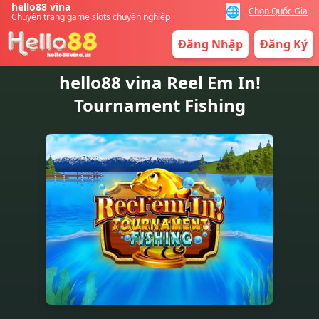
hello88 vina
🌐
Chọn Quốc Gia
Chuyên trang game slots chuyên nghiệp
Đăng Nhập
Đăng Ký
hello88 vina Reel Em In!
Tournament Fishing